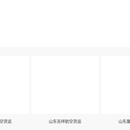
航空货运当日达
合作伙伴
定是我们前进的动力及方向，以客为本竭尽全力满足客户多样化的需求，
空货运
山东吉祥航空货运
山东