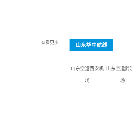
查看更多 +
山东华中航线
山东空运西安机
山东空运武
场
场